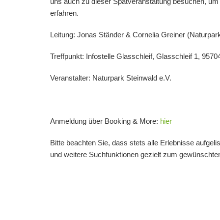
uns auch zu dieser Spätveranstaltung besuchen, um 
erfahren.
Leitung:
Jonas Ständer
&
Cornelia Greiner
(Naturpar
Treffpunkt: Infostelle Glasschleif, Glasschleif 1,
9570
Veranstalter: Naturpark Steinwald e.V.
Anmeldung über Booking & More:
hier
Bitte beachten Sie, dass stets alle Erlebnisse aufgel
und weitere Suchfunktionen gezielt zum gewünschten