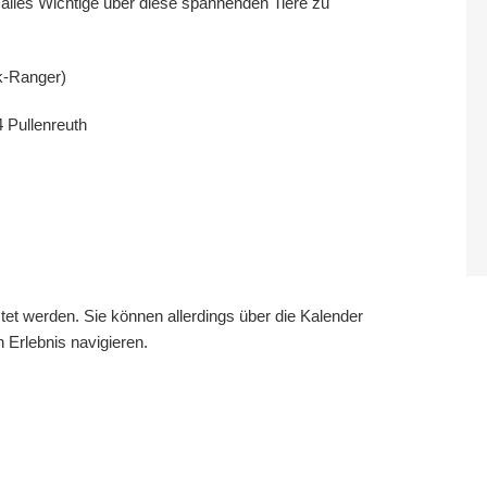
alles Wichtige über diese spannenden Tiere zu
k-Ranger)
4
Pullenreuth
istet werden. Sie können allerdings über die Kalender
 Erlebnis navigieren.