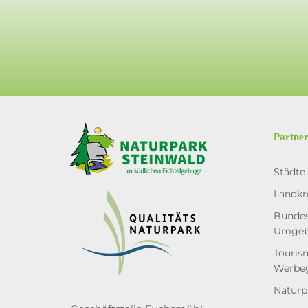
Partne
Städte
Landkr
Bundes
Umge
Touris
Werbe
Naturp