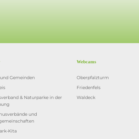
r
Webcams
 und Gemeinden
Oberpfalzturm
eis
Friedenfels
verband & Naturparke in der
Waldeck
bung
musverbände und
gemeinschaften
ark-Kita