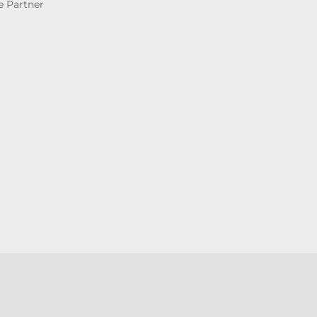
e Partner
behalten |
Impressum
|
Datenschutz
|