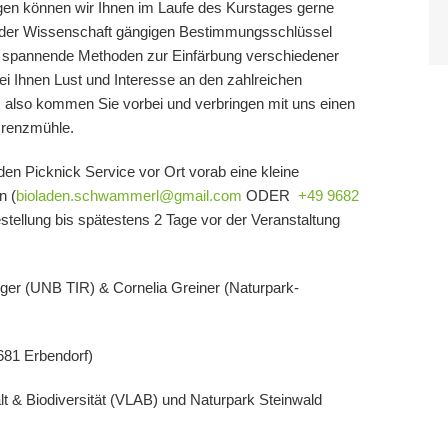
agen können wir Ihnen im Laufe des Kurstages gerne
n der Wissenschaft gängigen Bestimmungsschlüssel
d spannende Methoden zur Einfärbung verschiedener
 bei Ihnen Lust und Interesse an den zahlreichen
 also kommen Sie vorbei und verbringen mit uns einen
Grenzmühle.
en Picknick Service vor Ort vorab eine kleine
n (
bioladen.schwammerl@gmail.com
ODER
+49 9682
stellung bis spätestens 2 Tage vor der Veranstaltung
nger
(UNB TIR) &
Cornelia Greiner
(Naturpark-
681
Erbendorf)
falt & Biodiversität (VLAB) und Naturpark Steinwald