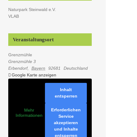
Naturpark Steinwald e.V.
VLAB
Veranstaltungsort
Grenzmühle
Grenzmühle 3
Erbendorf
,
Bayern
92681
Deutschland
Google Karte anzeigen
Inhalt
entsperren
Erforderlichen
Mehr
Informationen
Service
akzeptieren
und Inhalte
entsperren