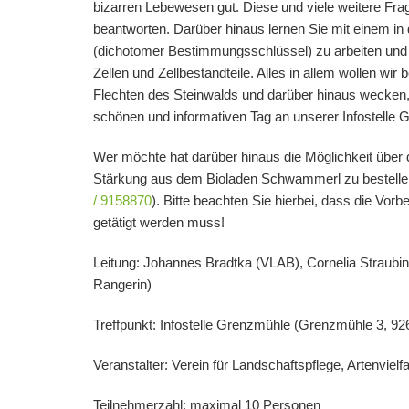
bizarren Lebewesen gut. Diese und viele weitere Fr
beantworten. Darüber hinaus lernen Sie mit einem i
(dichotomer Bestimmungsschlüssel) zu arbeiten un
Zellen und Zellbestandteile. Alles in allem wollen wir
Flechten des Steinwalds und darüber hinaus wecken,
schönen und informativen Tag an unserer Infostelle 
Wer möchte hat darüber hinaus die Möglichkeit über d
Stärkung aus dem Bioladen Schwammerl zu bestelle
/ 9158870
). Bitte beachten Sie hierbei, dass die
Vorbe
getätigt werden muss!
Leitung:
Johannes Bradtka
(VLAB),
Cornelia Straubi
Rangerin)
Treffpunkt: Infostelle Grenzmühle (Grenzmühle 3,
92
Veranstalter: Verein für Landschaftspflege, Artenviel
Teilnehmerzahl:
maximal 10 Personen