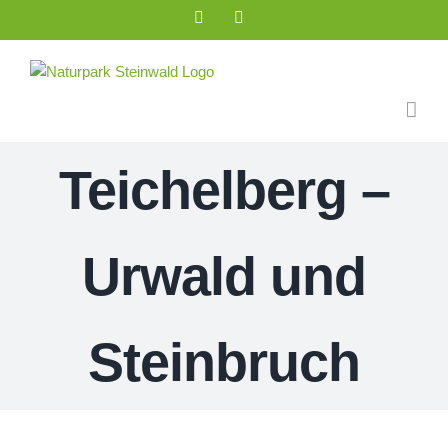
Zum
Facebook
Instagram
Inhalt
springen
Teichelberg –
Urwald und
Steinbruch