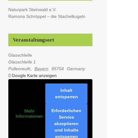
Naturpark Steinwald e.V.
Ramona Schröppel – die Stachelkugeln
Veranstaltungsort
Glasschleife
Glasschleife 1
Pullenreuth
,
Bayern
95704
Germany
Google Karte anzeigen
Inhalt
entsperren
Erforderlichen
Mehr
Informationen
Service
akzeptieren
und Inhalte
entsperren