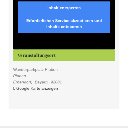
Inhalt entsperren
Erforderlichen Service akzeptieren und
Inhalte entsperren
Veranstaltungsort
Wanderparkplatz Pfaben
Pfaben
Erbendorf
,
Bayern
92681
Google Karte anzeigen