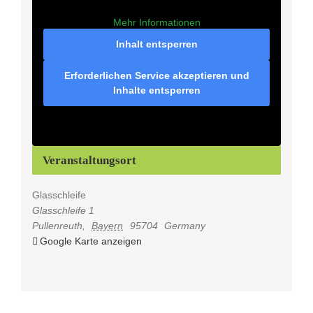
Mehr Informationen
Inhalt entsperren
Erforderlichen Service akzeptieren und
Inhalte entsperren
Veranstaltungsort
Glasschleife
Glasschleife 1
Pullenreuth
,
Bayern
95704
Germany
Google Karte anzeigen