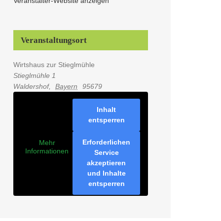
Veranstalter-Website anzeigen
Veranstaltungsort
Wirtshaus zur Stieglmühle
Stieglmühle 1
Waldershof
,
Bayern
95679
Inhalt
entsperren
Erforderlichen
Mehr
Informationen
Service
akzeptieren
und Inhalte
entsperren